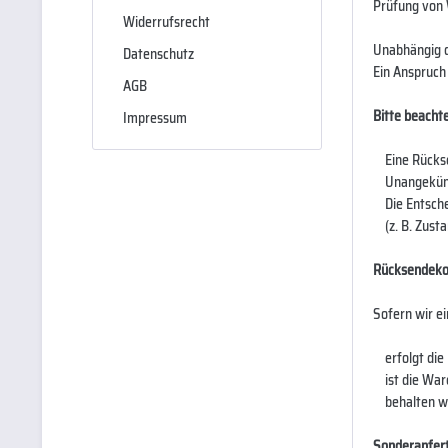
Prüfung von
Widerrufsrecht
Unabhängig d
Datenschutz
Ein Anspruch
AGB
Bitte beachte
Impressum
Eine Rücksen
Unangekündi
Die Entschei
(z. B. Zusta
Rücksendeko
Sofern wir e
erfolgt die 
ist die Ware
behalten wir
Sonderanfert